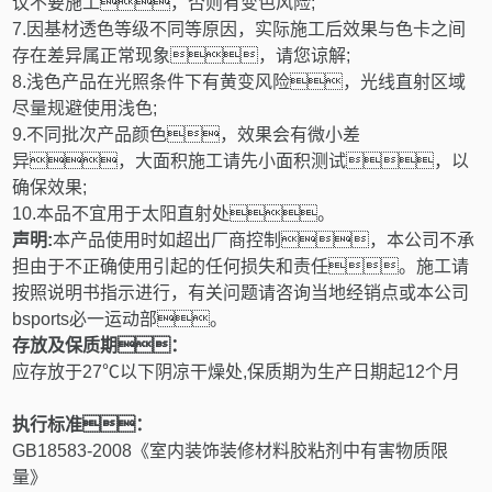
议不要施工，否则有变色风险
;
7.
因基材透色等级不同等原因，实际施工后效果与色卡之间
存在差异属正常现象，请您谅解
;
8.
浅色产品在光照条件下有黄变风险，光线直射区域
尽量规避使用浅色
;
9.
不同批次产品颜色，效果会有微小差
异，大面积施工请先小面积测试，以
确保效果
;
10.
本品不宜用于太阳直射处。
声明
:
本产品使用时如超出厂商控制，本公司不承
担由于不正确使用引起的任何损失和责任。施工请
按照说明书指示进行，有关问题请咨询当地经销点或本公司
bsports必一运动部。
存放及保质期：
应存放于
27
℃以下阴凉干燥处
,
保质期为生产日期起
12
个月
执行标准：
GB18583-2008
《室内装饰装修材料胶粘剂中有害物质限
量》