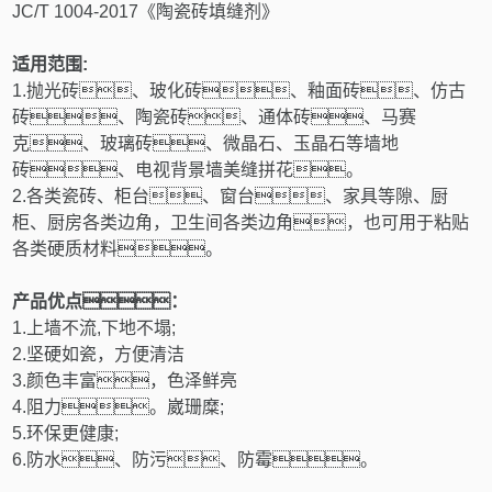
JC/T 1004-2017
《陶瓷砖填缝剂》
适用范围
:
1.
抛光砖、玻化砖、釉面砖、仿古
砖、陶瓷砖、通体砖、马赛
克、玻璃砖、微晶石、玉晶石等墙地
砖、电视背景墙美缝拼花。
2.
各类瓷砖、柜台、窗台、家具等隙、厨
柜、厨房各类边角，卫生间各类边角，也可用于粘贴
各类硬质材料。
产品优点：
1.
上墙不流
,
下地不塌
;
2.
坚硬如瓷，方便清洁
3.
颜色丰富，色泽鲜亮
4.
阻力。崴珊糜
;
5.
环保更健康
;
6.
防水、防污、防霉。