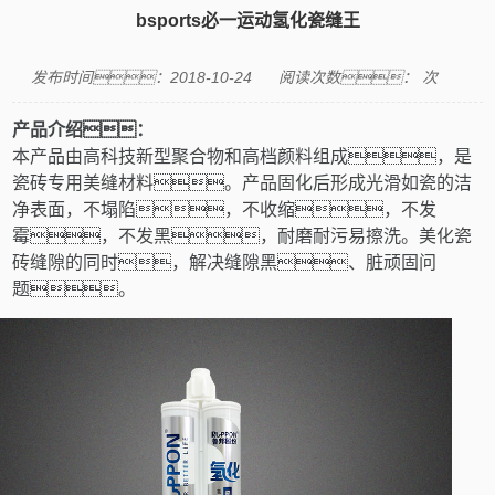
bsports必一运动氢化瓷缝王
发布时间：2018-10-24
阅读次数：
次
产品介绍：
本产品由高科技新型聚合物和高档颜料组成，是
瓷砖专用美缝材料
。
产品固化后形成光滑如瓷的洁
净表面，不塌陷，不收缩，不发
霉，不发黑，耐磨耐污易擦洗
。
美化瓷
砖缝隙的同时，解决缝隙黑、脏顽固问
题。