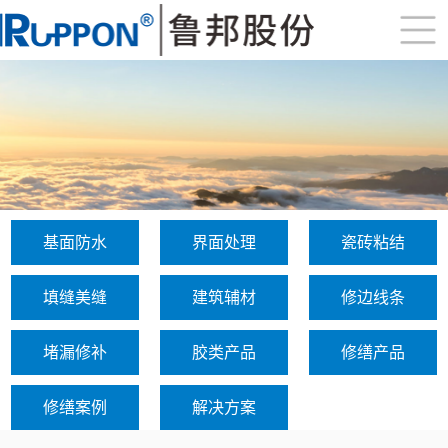
基面防水
界面处理
瓷砖粘结
填缝美缝
建筑辅材
修边线条
堵漏修补
胶类产品
修缮产品
修缮案例
解决方案