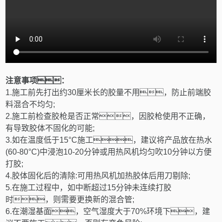
注意事项：
1.
施工前先打出约
30
厘米长的胶量不用，防止前端胶
料混合不均匀
;
2.
施工前检查胶枪是否正常，因胶枪使用不正确，
有导致胶体不固化的可能
;
3.
如在温度低于
15
°
C
施工，建议将产品放在热水
(60-80
°
C)
中浸泡
10-20
分钟或用热风机均匀吹
10
分钟以方便
打胶
;
4.
胶体固化后的清除
:
可用热风机加热胶体后用刀剔除
;
5.
在施工过程中，如中断超过
15
分钟未连续打胶
时，则需要更换新的混合管
;
6.
在潮湿基面，空气湿度大于
70%
环境下，建