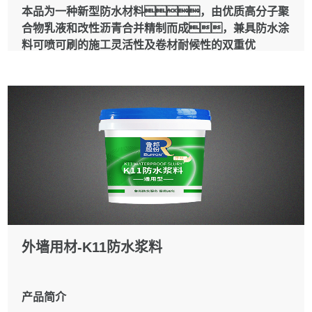
本品为一种新型防水材料，由优质高分子聚
● 推荐使用bsports必一运动固砂宝对基面进行一次加固处理，
产品特性
合物乳液和改性沥青合并精制而成，兼具防水涂
效果更佳。将固砂宝不兑水直接涂在基面上，充分
适用范围
● 防水防潮，耐热耐寒；
料可喷可刷的施工灵活性及卷材耐候性的双重优
浸润，彻底干透；
● 适用于混凝土屋面、金属屋面、上人露
点。防水性能优越，适应性
● 保温隔热，抗紫外线；
● 保持基面干燥，无明水。
台、斜屋面、檐沟等部位，特别适用于结构
广。
复杂，易变形或开裂的异形部位防水工程，可直接外露
● 高柔高弹，桥接裂缝；
防水处理
使用。
● 粘结力强，适应面广；
● 将本品直接涂刷（或喷涂）于基面上，做到均匀
● 本品不建议应用于水池、水产养殖类储水或蓄水
无遗漏，使用十字涂刷法涂刷
2
遍，第二遍需
的工程。
● 清新自然，净味健康。
在第一遍表干后（即不沾手）再施工。
施工视频
● 可以根据需要，推荐在墙角、管口等节点
施工工艺
处辅之聚酯布以“两涂一布”或“三涂一布”的方式进行加强处
施工工艺
基层处理：
理，该工法能有效的增加节点处涂膜的强度及整体
● 金属基面需进行除锈，推荐使用bsports必一
性。
外墙用材-K11防水浆料
● 防水基层应平整、坚固、无尖锐凸
运动铁锈转化剂进行快速处理；
起、凹陷、蜂窝、麻面和起皮，
● 涂刷结束后完全干燥
48-72
小时方可做闭水
/
淋水实验。
无油污；
● 水泥基面须清洁、平整、稳
产品简介
固。孔隙、砂眼须用水泥砂浆堵
注意事项
● 对裂缝、基层变形缝、管根处留设的凹槽内应嵌填密