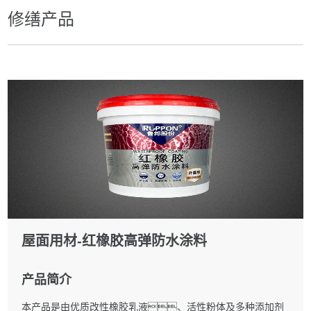
修缮产品
屋面用材-红橡胶高弹防水涂料
产品简介
本产品是由优质改性橡胶乳液、活性粉体及多种添加剂