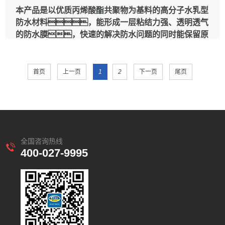
潮湿环境下更要注意通风，以保证材料尽快
● 本品严禁加水或其他材料，否则会严重影
本产品是以优质丙烯酸酯共聚物为基料的高分子水乳型
0.3mm
），以封闭基层空隙，涂刷后干燥充
干固。
响产品性能；
防水材料，能形成一层粘结力强、透明透气
分固化至手指按压不凹陷，再进行后续涂刷；
● 本品非饰面涂料，颜色的瑕疵不属于质量问
的防水膜，快速的解决防水问题的同时能保留原
● 施工时请按施工说明的指示进行，如有不
● 第二遍及后续涂刷建议单遍厚度不超过
0.8mm
，
题；
基层的外观，是建筑防水、修缮的绝佳之
确定情况，请小面积试用，或咨询
后一遍应于前一遍涂刷方向垂直；
● 本品的干燥时间会因施工现场的温湿度不同而有所波
选。
当地经销点或本公司bsports必一运动部。本公司不承担
动，加强通风有助于提高施工效果；
首页
上一页
1
2
下一页
尾页
● 最后一遍施工结束后，待涂膜完全干燥
72
小时后
由于不正确使用而造成的任何损失。
● 本品勿在5℃以下及雨雪天施工，施工结束后48小时
可进行淋水试验和工程验收。
内避免淋雨；
● 本品严禁受冻，受冻后的材料不可再用；
参考
用量
施工视频
收头及边缘密封
● 本品使用时应避免一次涂刷太厚，否则会引起
一般施工厚度为
1.0mm-1.2mm
时，分
2
次
-3
次施工，总
干燥过慢甚至开裂现象发生；
在收头和边缘位置增涂进行密封处理。
用量为
1.5 kg/
㎡
-2.0kg/
㎡。总用量会因施工环境及
● 施工时请按施工说明的指示进行，如有不
全国咨询热线
施工手法的差异而波动。
400-027-9995
确定情况，请小面积试用，或咨
注意事项
询当地经销点或本公司bsports必一运动部。本公司不
承担由于不正确使用而造成的任何损失。
运输与储存
●
本品严禁加水或
稀释剂
，否则会严重影响产品性
能
；
使用范围
●
本品应储存在
5-35
℃的阴凉、通风
处，注意防潮、防晒。受冻后的
●
本品施工前建议进行基层润湿或界面处理，
2
特别适用于大体积的混凝土、轻质墙体、砖石
参考
用量
防水防潮：约
1.5
-
2
KG/m
；罩面装
材料应报废。