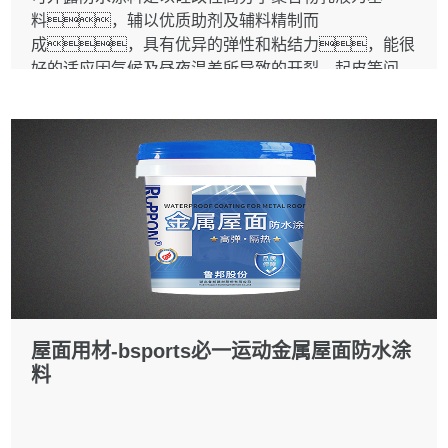
料，辅以优质助剂及辅料精制而
成，具有优异的弹性和粘结力，能很
好的适应因气候及昼夜温差所导致的开裂、起皮等问
题，防渗漏更加持久，是室外防水施
工的优选材料。
施工视频
产品特点
● 防水防潮、耐候性佳，持久防护
20
年 ● 强韧回
弹、桥接裂缝，拒绝微裂侵扰
● 粘结力强、耐磨耐擦，不易脱落起鼓 ● 开
屋面用材-bsports必一运动金属屋面防水涂
桶即用、施工简便，提高工程效率
料
● 清新自然、净味健康，守护家人安全