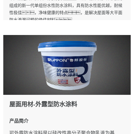
组成的新一代单组份水性防水涂料，具有防水性能优越，耐候
性极佳，净味健康的特点，是解决屋面等大平面
防水渗漏问题的绝佳材料。
施工视频
屋面用材-外露型防水涂料
产品简介
可外露防水涂料是以硅改性高分子聚合物乳液为基